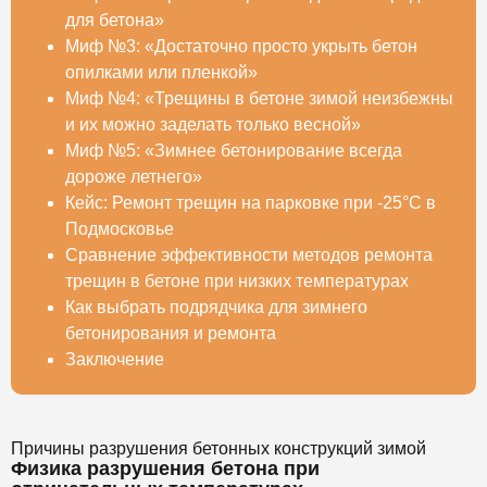
для бетона»
Миф №3: «Достаточно просто укрыть бетон
опилками или пленкой»
Миф №4: «Трещины в бетоне зимой неизбежны
и их можно заделать только весной»
Миф №5: «Зимнее бетонирование всегда
дороже летнего»
Кейс: Ремонт трещин на парковке при -25°C в
Подмосковье
Сравнение эффективности методов ремонта
трещин в бетоне при низких температурах
Как выбрать подрядчика для зимнего
бетонирования и ремонта
Заключение
Причины разрушения бетонных конструкций зимой
Физика разрушения бетона при