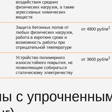
воздействия средних
физических нагрузок, а также
агрессивных химических
веществ
Защита бетонных полов от
2
от
4900
руб/м
любых физических нагрузок,
работа в короткие сроки и
возможность работы при
отрицательной температуре
Устройство полимерного
2
от
3600
руб/м
износостойкого покрытия, не
позволяющее собираться
статическому электричеству
лы с упрочненны