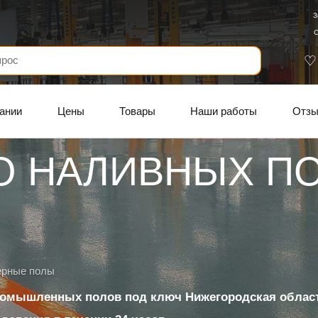
З
С
ании
Цены
Товары
Наши работы
Отз
О НАЛИВНЫХ П
ерные полы
ромышленных полов под ключ Нижегородская облас