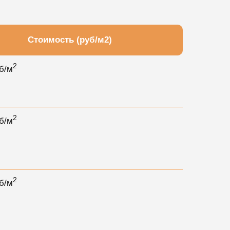
Стоимость (руб/м2)
2
б/м
2
б/м
2
б/м