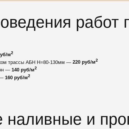
оведения работ 
2
руб/м
2
ажом трассы АБН Н=80-130мм —
220 руб/м
2
нн —
140 руб/м
2
 —
160 руб/м
 наливные и пр