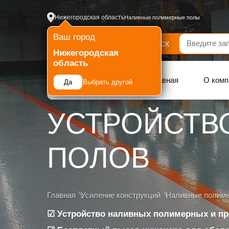
Нижегородская область
Наливные полимерные полы
Ваш город
Поиск
Каталог
Нижегородская
область
Услуги
Главная
О комп
Да
Выбрать другой
УСТРОЙСТВ
ПОЛОВ
Главная
Усиление конструкций
Наливные полим
☑ Устройство наливных полимерных и п