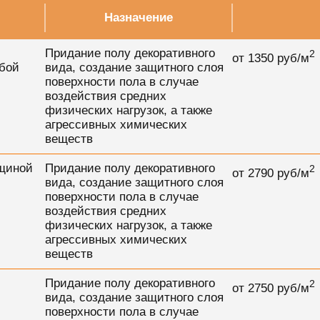
Назначение
Придание полу декоративного
2
от
1350
руб/м
юбой
вида, создание защитного слоя
поверхности пола в случае
воздействия средних
физических нагрузок, а также
агрессивных химических
веществ
лщиной
Придание полу декоративного
2
от
2790
руб/м
вида, создание защитного слоя
поверхности пола в случае
воздействия средних
физических нагрузок, а также
агрессивных химических
веществ
Придание полу декоративного
2
от
2750
руб/м
вида, создание защитного слоя
поверхности пола в случае