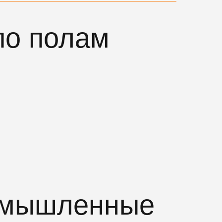
по полам
омышленные