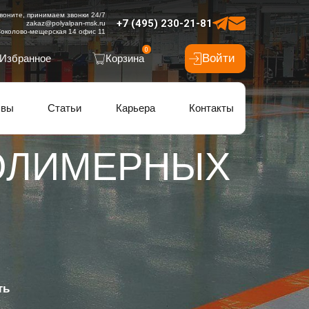
воните, принимаем звонки 24/7
+7 (495) 230-21-81
zakaz@polyalpan-msk.ru
околово-мещерская 14 офис 11
0
Войти
Избранное
Корзина
ывы
Статьи
Карьера
Контакты
ОЛИМЕРНЫХ
ть