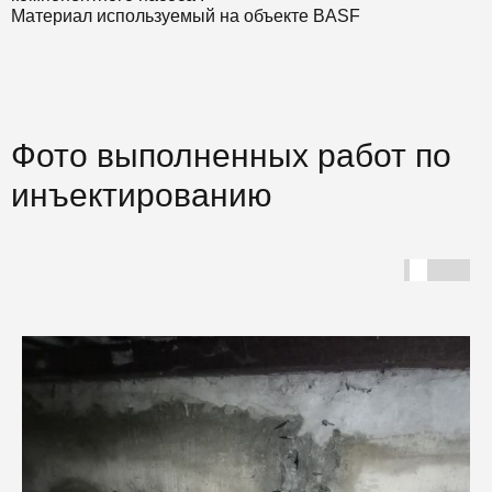
Материал используемый на объекте BASF
Фото выполненных работ по
инъектированию
Г
С
Ф
ш