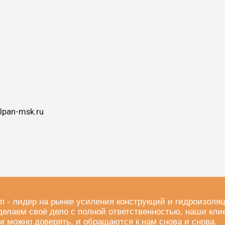
lpan-msk.ru
п - лидер на рынке усиления конструкций и гидроизоля
делаем своё дело с полной ответственностью, наши кли
м можно доверять, и обращаются к нам снова и снова.