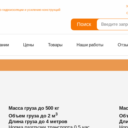
З
о гидроизоляции и усилению конструкций
С
Поиск
ании
Цены
Товары
Наши работы
Отз
Масса груза
до 500 кг
Мас
3
Объем груза
до 2 м
Объ
Длина груза
до 4 метров
Дли
Норма разгрузки транспорта
0.5 час
Нор