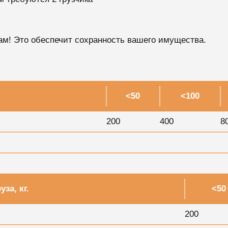
ам! Это обеспечит сохранность вашего имущества.
<50
<100
200
400
8
уза, кг.
<50
200