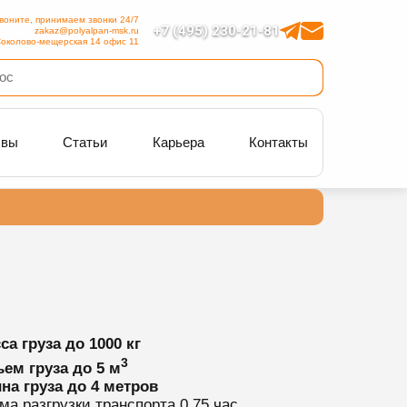
воните, принимаем звонки 24/7
+7 (495) 230-21-81
zakaz@polyalpan-msk.ru
околово-мещерская 14 офис 11
ывы
Статьи
Карьера
Контакты
са груза
до 1000 кг
3
ем груза
до 5 м
на груза
до 4 метров
ма разгрузки транспорта
0.75 час