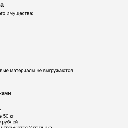
за
его имущества:
товые материалы не выгружаются
ками
г
 50 кг
0 рублей
м требуются 2 грузчика