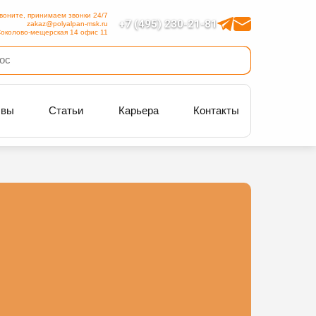
воните, принимаем звонки 24/7
+7 (495) 230-21-81
zakaz@polyalpan-msk.ru
околово-мещерская 14 офис 11
ывы
Статьи
Карьера
Контакты