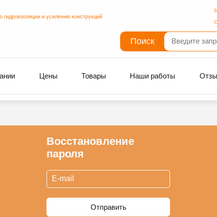
З
о гидроизоляции и усилению конструкций
С
Поиск
ании
Цены
Товары
Наши работы
Отз
Восстановление
пароля