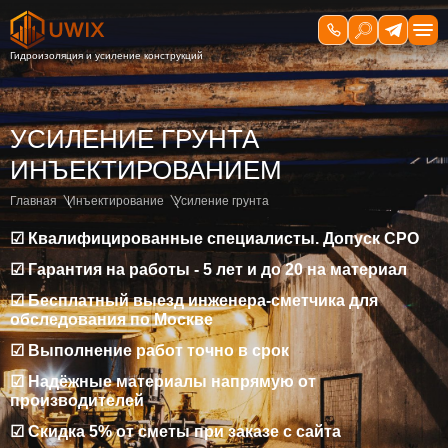
УСИЛЕНИЕ ГРУНТА
ИНЪЕКТИРОВАНИЕМ
Главная
Инъектирование
Усиление грунта
☑ Квалифицированные специалисты. Допуск СРО
☑ Гарантия на работы - 5 лет и до 20 на материал
☑ Бесплатный выезд инженера-сметчика для
обследования по Москве
☑ Выполнение работ точно в срок
☑ Надёжные материалы напрямую от
производителей
☑ Скидка 5% от сметы при заказе с сайта