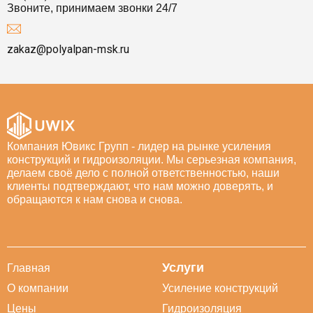
Звоните, принимаем звонки 24/7
zakaz@polyalpan-msk.ru
Компания Ювикс Групп - лидер на рынке усиления
конструкций и гидроизоляции. Мы серьезная компания,
делаем своё дело с полной ответственностью, наши
клиенты подтверждают, что нам можно доверять, и
обращаются к нам снова и снова.
Услуги
Главная
О компании
Усиление конструкций
Цены
Гидроизоляция