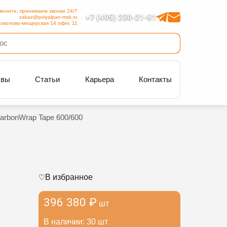
воните, принимаем звонки 24/7
+7 (495) 230-21-81
zakaz@polyalpan-msk.ru
околово-мещерская 14 офис 11
ывы
Статьи
Карьера
Контакты
arbonWrap Tape 600/600
В избранное
396 380 ₽
шт
В наличии: 30 шт