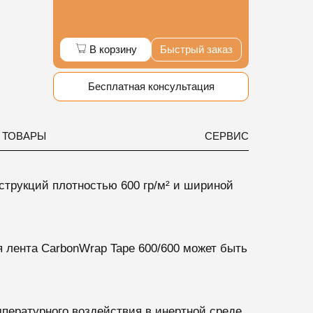
В корзину
Быстрый заказ
Бесплатная консультация
 ТОВАРЫ
СЕРВИС
струкций
плотностью 600 гр/м² и шириной
я лента CarbonWrap Tape 600/600 может быть
пературного воздействия в инертной среде