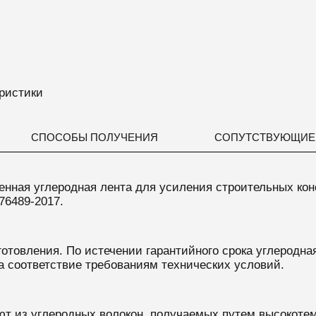
ристики
СПОСОБЫ ПОЛУЧЕНИЯ
СОПУТСТВУЮЩИЕ
енная
углеродная лента
для
усиления строительных кон
76489-2017.
готовления. По истечении гарантийного срока углеродна
а соответствие требованиям технических условий.
ют из
углеродных волокон, получаемых путем высокотем