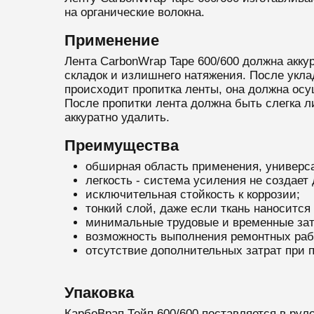
на органические волокна.
Применение
Лента CarbonWrap Tape 600/600 должна акку
складок и излишнего натяжения. После укла
происходит пропитка ленты, она должна осу
После пропитки лента должна быть слегка л
аккуратно удалить.
Преимущества
обширная область применения, универсал
легкость - система усиления не создает
исключительная стойкость к коррозии;
тонкий слой, даже если ткань наносится 
минимальные трудовые и временные зат
возможность выполнения ремонтных раб
отсутствие дополнительных затрат при
Упаковка
КарбоВрап Тейп 600/600 поставляется в рулон