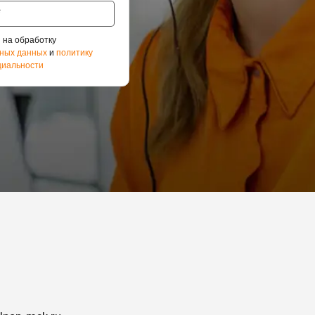
 на обработку
ных данных
и
политику
иальности