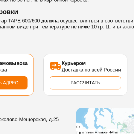
ровки
rap TAPE 600/600 должна осуществляться в соответстви
нном виде при температуре не ниже 10 гр. Ц. и влажн
самовывоза
Курьером
ква
Доставка по всей России
Ь АДРЕС
РАССЧИТАТЬ
околово-Мещерская, д.25