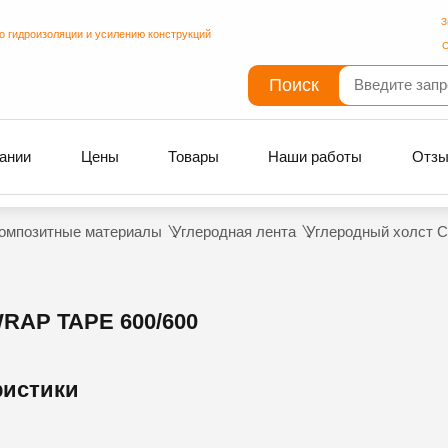
З
о гидроизоляции и усилению конструкций
С
Поиск
ании
Цены
Товары
Наши работы
Отз
омпозитные материалы
Углеродная лента
Углеродный холст C
AP TAPE 600/600
ристики