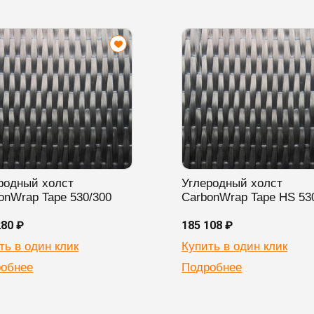
родный холст
Углеродный холст
onWrap Tape 530/300
CarbonWrap Tape HS 53
280 ₽
185 108 ₽
ть в один клик
Купить в один клик
обнее
Подробнее