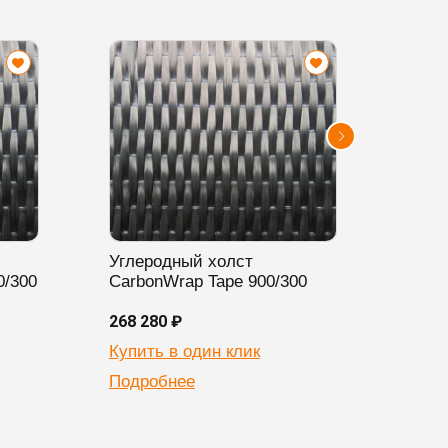
Углеродный холст
Угле
0/300
CarbonWrap Tape 900/300
Carb
268 280 ₽
198 2
Купить в один клик
Купи
Подробнее
Подр