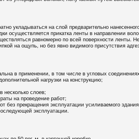
ратно укладываться на слой предварительно нанесенного
дки осуществляется прикатка ленты в направлении волок
ществляться равномерно по всей поверхности ленты. Не
ипкой на ощупь, но без явно видимого присутствия адг
ьна в применении, в том числе в угловых соединениях,
 дополнительной нагрузки на конструкцию;
в несколько слоев;
раты на проведение работ;
от без прекращения эксплуатации усиливаемого здания
 последующей эксплуатации.
ах по 50 пог. м. в картонной коробке.