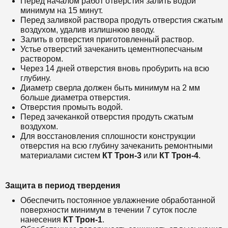
Перед началом работ отверстия залить водой
минимум на 15 минут.
Перед заливкой раствора продуть отверстия сжатым
воздухом, удалив излишнюю вводу.
Залить в отверстия приготовленный раствор.
Устье отверстий зачеканить цементнопесчаным
раствором.
Через 14 дней отверстия вновь пробурить на всю
глубину.
Диаметр сверла должен быть минимум на 2 мм
больше диаметра отверстия.
Отверстия промыть водой.
Перед зачеканкой отверстия продуть сжатым
воздухом.
Для восстановления сплошности конструкции
отверстия на всю глубину зачеканить ремонтными
материалами систем
КТ Трон-3
или
КТ Трон-4
.
Защита в период твердения
Обеспечить постоянное увлажнение обработанной
поверхности минимум в течении 7 суток после
нанесения
КТ
Трон-1
.