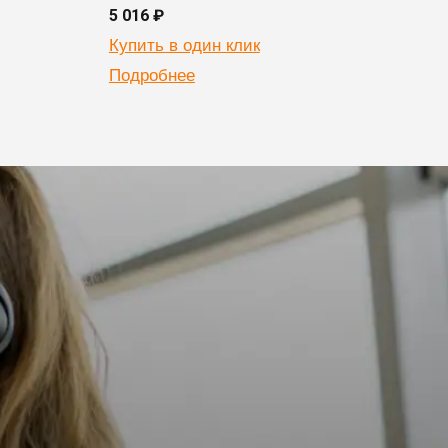
5 016 ₽
6 524
Купить в один клик
Купи
Подробнее
Подр