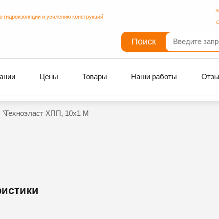
З
о гидроизоляции и усилению конструкций
С
Поиск
ании
Цены
Товары
Наши работы
Отз
Техноэласт ХПП, 10х1 М
ристики