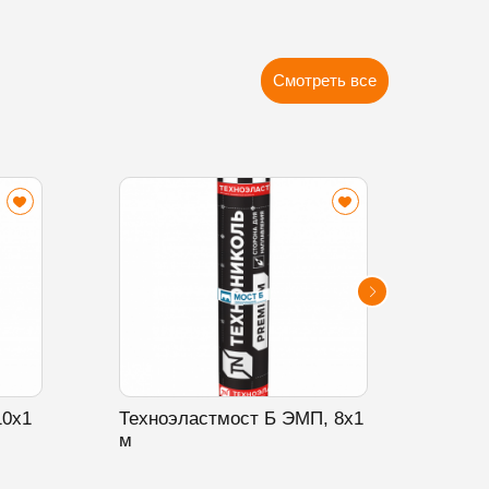
Смотреть все
10х1
Техноэластмост Б ЭМП, 8х1
Техн
м
20х1