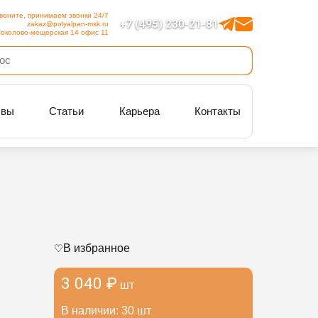
воните, принимаем звонки 24/7
+7 (495) 230-21-81
zakaz@polyalpan-msk.ru
околово-мещерская 14 офис 11
ывы
Статьи
Карьера
Контакты
В избранное
3 040 ₽
шт
В наличии: 30 шт