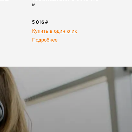
м
20х1
5 016 ₽
6 524
Купить в один клик
Купи
Подробнее
Подр