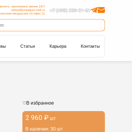
воните, принимаем звонки 24/7
+7 (495) 230-21-81
zakaz@polyalpan-msk.ru
околово-мещерская 14 офис 11
ывы
Статьи
Карьера
Контакты
В избранное
2 960 ₽
шт
В наличии: 30 шт