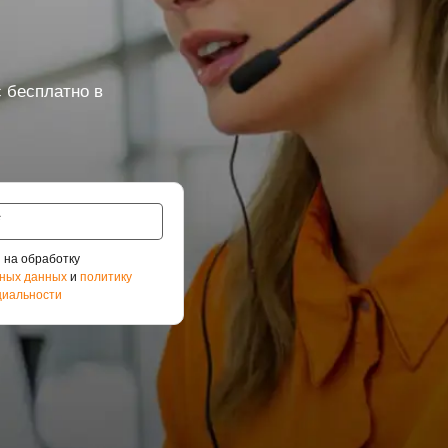
 бесплатно в
 на обработку
ных данных
и
политику
иальности