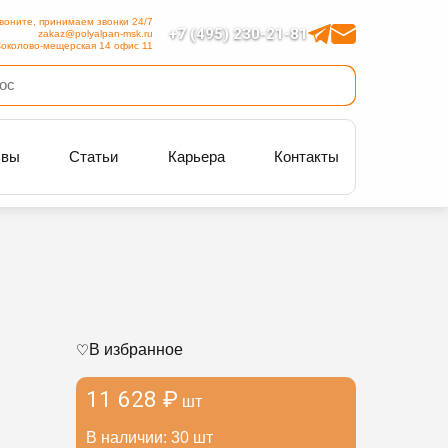
воните, принимаем звонки 24/7
+7 (495) 230-21-81
zakaz@polyalpan-msk.ru
околово-мещерская 14 офис 11
ывы
Статьи
Карьера
Контакты
В избранное
11 628 ₽
шт
В наличии: 30 шт