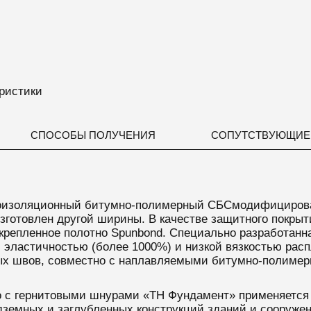
ристики
СПОСОБЫ ПОЛУЧЕНИЯ
СОПУТСТВУЮЩИЕ
изоляционный битумно-полимерный СБСмодифицирован
готовлен другой ширины. В качестве защитного покрыт
пленное полотно Spunbond. Специально разработанна
эластичностью (более 1000%) и низкой вязкостью расп
х швов, совместно с наплавляемыми битумно-полимер
 гернитовыми шнурами «ТН Фундамент» применяется д
емных и заглубленных конструкций зданий и сооружени