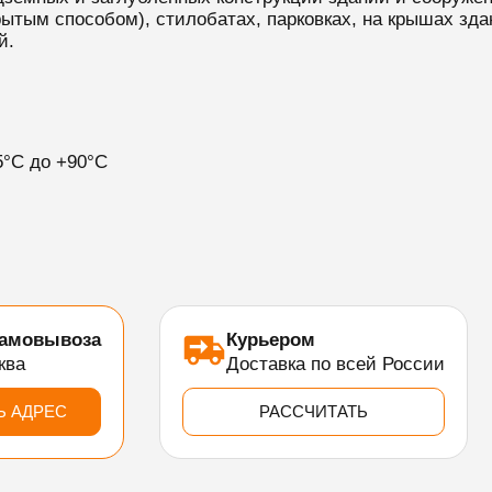
ытым способом), стилобатах, парковках, на крышах здан
й.
5°C до +90°C
самовывоза
Курьером
ква
Доставка по всей России
Ь АДРЕС
РАССЧИТАТЬ