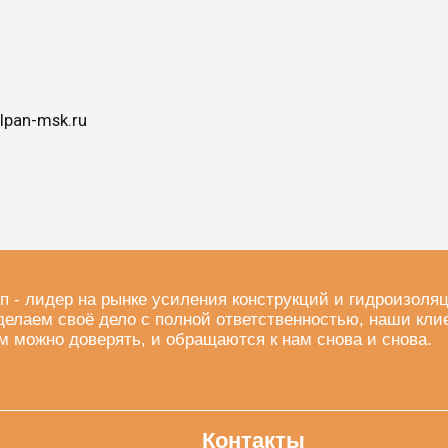
lpan-msk.ru
п - лидер на рынке усиления конструкций и гидроизоля
делаем своё дело с полной ответственностью, наши кли
м можно доверять, и обращаются к нам снова и снова.
Контакты