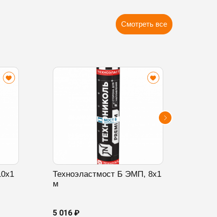
Смотреть все
10х1
Техноэластмост Б ЭМП, 8х1
Техн
м
20х1
5 016 ₽
6 524