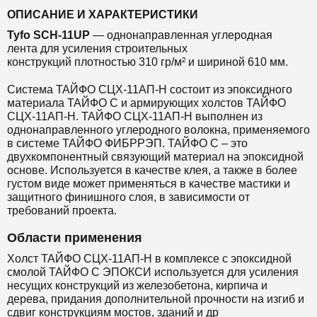
ОПИСАНИЕ И ХАРАКТЕРИСТИКИ
Tyfo SCH-11UP
— однонаправленная
углеродная
лента
для
усиления строительных
конструкций
плотностью 310 гр/м² и шириной 610 мм.
Система ТАЙФО СЦХ-11АП-H состоит из эпоксидного
материала ТАЙФО С и армирующих холстов ТАЙФО
СЦХ-11АП-H. ТАЙФО СЦХ-11АП-H выполнен из
однонаправленного
углеродного волокна, применяемого
в системе ТАЙФО ФИБРРЭП. ТАЙФО С – это
двухкомпонентный связующий материал на эпоксидной
основе. Используется в качестве клея, а также в более
густом виде может применяться в качестве мастики и
защитного финишного слоя, в зависимости от
требований проекта.
Области применения
Холст ТАЙФО СЦХ-11АП-H в комплексе с
эпоксидной
смолой
ТАЙФО С ЭПОКСИ используется для усиления
несущих конструкций из железобетона, кирпича и
дерева, придания дополнительной прочности на изгиб и
сдвиг конструкциям мостов, зданий и др