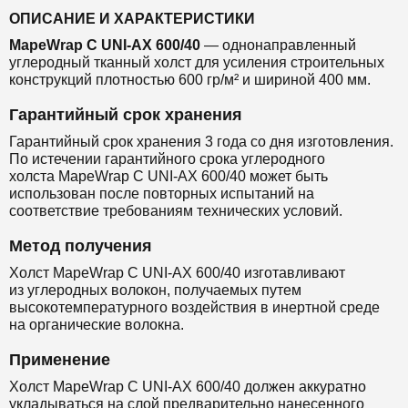
ОПИСАНИЕ И ХАРАКТЕРИСТИКИ
MapeWrap C UNI-AX 600/40
— однонаправленный
углеродный тканный холст для
усиления строительных
конструкций
плотностью 600 гр/м² и шириной 400 мм.
Гарантийный срок хранения
Гарантийный срок хранения 3 года со дня изготовления.
По истечении гарантийного срока
углеродного
холста
MapeWrap C UNI-AX 600/40 может быть
использован после повторных испытаний на
соответствие требованиям технических условий.
Метод получения
Холст MapeWrap C UNI-AX 600/40 изготавливают
из
углеродных волокон, получаемых путем
высокотемпературного воздействия в инертной среде
на органические волокна.
Применение
Холст MapeWrap C UNI-AX 600/40 должен аккуратно
укладываться на слой предварительно нанесенного