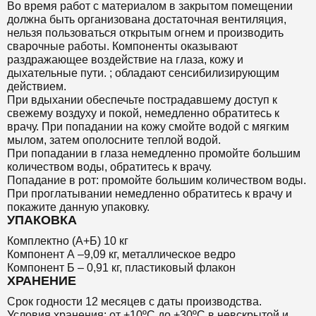
Во время работ с материалом в закрытом помещении
должна быть организована достаточная вентиляция,
нельзя пользоваться открытым огнем и производить
сварочные работы. Компоненты оказывают
раздражающее воздействие на глаза, кожу и
дыхательные пути. ; обладают сенсибилизирующим
действием.
При вдыхании обеспечьте пострадавшему доступ к
свежему воздуху и покой, немедленно обратитесь к
врачу. При попадании на кожу смойте водой с мягким
мылом, затем ополосните теплой водой.
При попадании в глаза немедленно промойте большим
количеством воды, обратитесь к врачу.
Попадание в рот: промойте большим количеством воды.
При проглатывании немедленно обратитесь к врачу и
покажите данную упаковку.
УПАКОВКА
Комплектно (А+Б) 10 кг
Компонент А –9,09 кг, металлическое ведро
Компонент Б – 0,91 кг, пластиковый флакон
ХРАНЕНИЕ
Срок годности 12 месяцев с даты производства.
Условия хранения: от +10ºС до +30ºС в невскрытой и