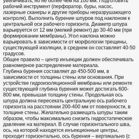
увеличивать, но не более чем на 100 мм. Подготовить
рабочий инструмент (перфоратор, буры, насос,
лазерные сканеры и другие приборы неразрушающего
контроля). Выполнить бурение шпуров под наклоном к
центральной оси рабочего горизонта. Диаметр шпура
варьируется от 12 мм (мелкий ремонт) до 30-40 мм (при
формировании мембраны). Угол наклона можно
варьировать в зависимости от морфологии трещины,
существующей изоляции, в среднем он составляет 40-50
градусов.
Общее правило – центр инъекции должен обеспечивать
равномерное распределение материала.
Глубина бурения составляет до 450-500 мм, в
зависимости от толщины стены или основания. При
устройстве гидроизоляционной мембраны или ремонте
существующей глубина бурения может достигать 600-
800 мм, превышая толщину стены. Продольная ось
шпура должна пересекать центральную ось рабочего
горизонта на расстоянии 200-400 мм от поверхности, в
толщине стены. Желательно размещать шпуры таким
образом, чтобы максимально снизить гидростатическое
давление на материал. В случае горизонтального шва,
ось, на которой находятся инъекционные центры,
проходит горизонтально, ось бурения – вертикально (с