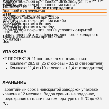
270-530
Количество слоев при нанесении безвоздушным
+200 °С
Количество слоев при нанесении кистью
распылением
1
После отверждения
2
Внешний вид покрытия
Цвет
Однородное, полуглянцевое
Прочность покрытия при ударе
Серый
Эластичность покрытия при изгибе
min 50 см
Адгезия покрытия к бетону
max 3 мм
Адгезия покрытия к металлу
min 3 МПа
Срок службы покрытия, лет (в условиях открытой
max 1 балл
промышленной атмосферы умеренного и холодного
15
Климатические зоны применения
климатов)
Все
УПАКОВКА
КТ ПРОТЕКТ Э-21 поставляется в комплектах:
Комплект 28,5 кг (25 кг основы + 3,5 кг отвердителя);
Комплект
11,4 кг (10 кг основы + 1,4 кг отвердителя).
ХРАНЕНИЕ
Гарантийный срок в невскрытой заводской упаковке
хранения 12 месяцев. Ведра хранить на поддонах,
предохраняя от влаги при температуре от -5 °С до +35
°С.