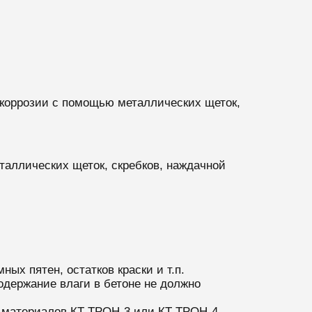
ы коррозии с помощью металлических щеток,
таллических щеток, скребков, наждачной
ых пятен, остатков краски и т.п.
держание влаги в бетоне не должно
 материалов КТ ТРОН-3 или КТ ТРОН-4.