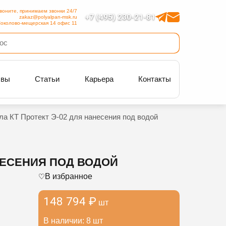
воните, принимаем звонки 24/7
+7 (495) 230-21-81
zakaz@polyalpan-msk.ru
околово-мещерская 14 офис 11
ывы
Статьи
Карьера
Контакты
а КТ Протект Э-02 для нанесения под водой
НЕСЕНИЯ ПОД ВОДОЙ
В избранное
148 794 ₽
шт
В наличии: 8 шт