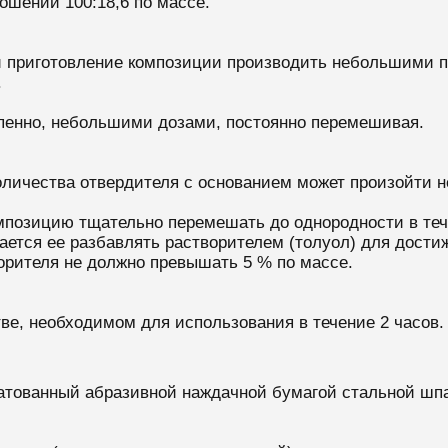
ошении 100:18,6 по массе.
 приготовление композиции производить небольшими по
.
епенно, небольшими дозами, постоянно перемешивая.
оличества отвердителя с основанием может произойти н
мпозицию тщательно перемешать до однородности в теч
ается ее разбавлять растворителем (толуол) для дости
орителя не должно превышать 5 % по массе.
ве, необходимом для использования в течение 2 часов.
атованный абразивной наждачной бумагой стальной шпат