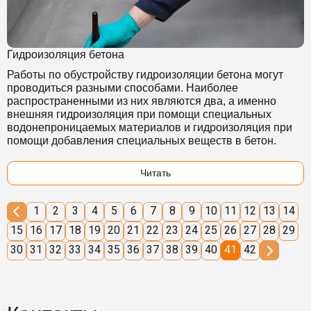
Гидроизоляция бетона
Работы по обустройству гидроизоляции бетона могут
проводиться разными способами. Наиболее
распространенными из них являются два, а именно
внешняя гидроизоляция при помощи специальных
водонепроницаемых материалов и гидроизоляция при
помощи добавления специальных веществ в бетон.
Читать
1
2
3
4
5
6
7
8
9
10
11
12
13
14
15
16
17
18
19
20
21
22
23
24
25
26
27
28
29
30
31
32
33
34
35
36
37
38
39
40
41
42