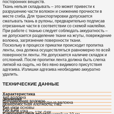
посторонних веществ.
Ткань нельзя складывать – это может привести к
разрушению части волокон и снижению прочности в
месте сгиба. Для транспортировки допускается
сматывать ткань в рулоны, предварительно подписав
отрезанные части в соответствии со схемой наклейки.
При работе с тканью следует соблюдать аккуратность –
не допускается разделение ткани на жгуты, повреждение
волокна, загрязнение поверхности ткани.
Поскольку в процессе прикатки происходит пропитка
ленты, она должна осуществляться равномерно по всей
поверхности ленты. Не допускается наличие складок и
отслоений. После пропитки лента должна быть слегка
липкой на ощупь, но без явно видимого присутствия
адгезива. Излишки адгезива необходимо аккуратно
удалить.
ТЕХНИЧЕСКИЕ ДАННЫЕ
Характеристика
Тип волокна
Значение
Направление волокон
высокопрочные углеродные волокна
Поверхностная плотность, г/м2
0°
Тип нити основы
230 ± 10
Тип нити утка
углеродная нить 12K /24К