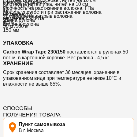
Плотность нитей основы, нитей на 10 см
клеевая термонить
Плотность нитей утка, нитей на 10 см
28 ± 1 / 14 ± 1
Прочность на растяжение волокна, ГПа
10 ± 1
Модуль упругости при растяжении волокна
не менее 4,5
Удлинение на разрыв волокна
не менее 230 ГПа
Длина рулона
1,5%
Ширина рулона
50 м /100 м
150 мм
УПАКОВКА
Carbon Wrap Tape 230/150
поставляется
в рулонах 50
пог. м. в картонной коробке.
Вес рулона - 4,5 кг.
ХРАНЕНИЕ
Срок хранения
составляет 36 месяцев,
хранение в
упакованном виде при температуре не ниже 10°С и
влажности не выше 85%.
СПОСОБЫ
ПОЛУЧЕНИЯ ТОВАРА
Пункт самовывоза
В г. Москва