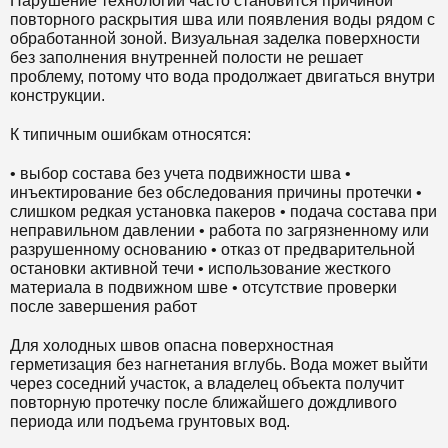
Нарушение технологии часто становится причиной
повторного раскрытия шва или появления воды рядом с
обработанной зоной. Визуальная заделка поверхности
без заполнения внутренней полости не решает
проблему, потому что вода продолжает двигаться внутри
конструкции.
К типичным ошибкам относятся:
• выбор состава без учета подвижности шва •
инъектирование без обследования причины протечки •
слишком редкая установка пакеров • подача состава при
неправильном давлении • работа по загрязненному или
разрушенному основанию • отказ от предварительной
остановки активной течи • использование жесткого
материала в подвижном шве • отсутствие проверки
после завершения работ
Для холодных швов опасна поверхностная
герметизация без нагнетания вглубь. Вода может выйти
через соседний участок, а владелец объекта получит
повторную протечку после ближайшего дождливого
периода или подъема грунтовых вод.