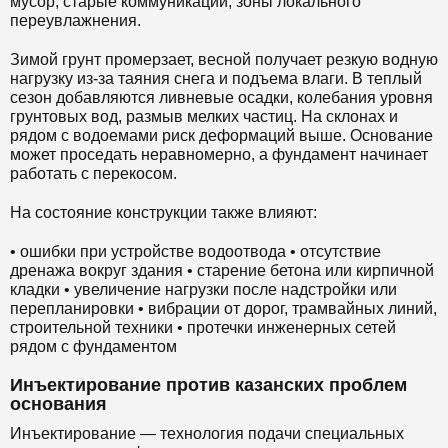
мусор, старые коммуникации, зоны локального
переувлажнения.
Зимой грунт промерзает, весной получает резкую водную
нагрузку из-за таяния снега и подъема влаги. В теплый
сезон добавляются ливневые осадки, колебания уровня
грунтовых вод, размыв мелких частиц. На склонах и
рядом с водоемами риск деформаций выше. Основание
может проседать неравномерно, а фундамент начинает
работать с перекосом.
На состояние конструкции также влияют:
• ошибки при устройстве водоотвода • отсутствие
дренажа вокруг здания • старение бетона или кирпичной
кладки • увеличение нагрузки после надстройки или
перепланировки • вибрации от дорог, трамвайных линий,
строительной техники • протечки инженерных сетей
рядом с фундаментом
Инъектирование против казанских проблем
основания
Инъектирование — технология подачи специальных